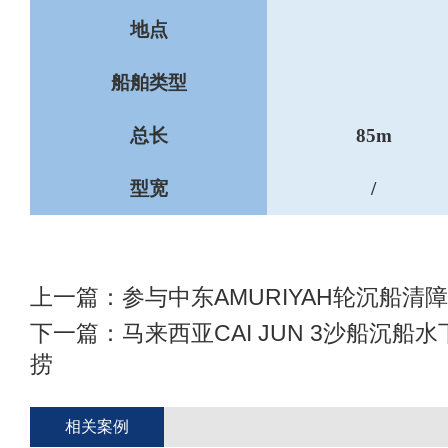
地点
船舶类型
总长
85m
型宽
/
上一篇：
参与中东AMURIYAH轮沉船清
下一篇：
马来西亚CAI JUN 3沙船沉船
捞
相关案例