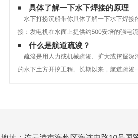
操作。（2）水下切割前，确定切割对象的
具体了解一下水下焊接的原理
水下打捞沉船带你具体了解一下水下焊接
征，确定工作对象中是否有易燃物、爆炸性
接：发电机在水面上提供约500安培的强电
缆送至潜水焊接处。为防止泄漏，电極上涂
什么是航道疏浚？
疏浚是用人力或机械疏浚、扩大或挖掘深
然而，这种方法的缺点是水迅速冷却焊接金
的水下土方开挖工程。长期以来，航道疏浚
口建设的重要措施。航道疏浚是利用挖泥船
水下沉积物的操作。航道疏浚是开发和维护
地址：连云港市海州区海连中路10号国贸